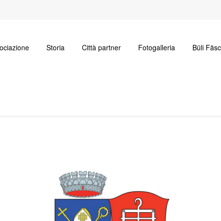
ociazione
Storia
Città partner
Fotogalleria
Büli Fäs