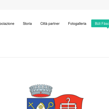
ociazione
Storia
Città partner
Fotogalleria
Büli Fäs